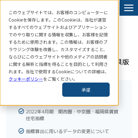
このウェブサイトでは、お客様のコンピューターに
Cookieを保存します。このCookieは、当社
が運営
するすべてのウェブサイトおよびアプリケーション
賃貸住宅指標はこちら
でのやり取りに関する情報を収集し、お客様を記憶
サービス
するために使用されます。この情報は、お客様のブ
ラウジング体験を改善し、カスタマイズすること、
導入事例
ならびにこのウェブサイトや他のメディアの訪問者
首都圏版・関西圏・中京圏・福岡県版
お知らせ
に関する解析と指標を得ることを目的として利用さ
2022年6月
れます。当社で使用するCookieについての詳細は、
コラム・レポート
クッキーポリシー
をご覧ください。
企業情報
承諾
TAS-MAP新規会員登録
2022年4月期 1都3県賃貸住宅指標
2022年4月期 関西圏・中京圏・福岡県賃貸
住宅指標
指標算出に用いるデータの変更について