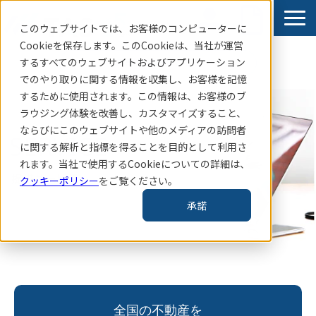
このウェブサイトでは、お客様のコンピューターに
Cookieを保存します。このCookieは、当社
が運営
するすべてのウェブサイトおよびアプリケーション
賃貸住宅指標はこちら
でのやり取りに関する情報を収集し、お客様を記憶
サービス
するために使用されます。この情報は、お客様のブ
ラウジング体験を改善し、カスタマイズすること、
導入事例
ならびにこのウェブサイトや他のメディアの訪問者
SERVICE
お知らせ
に関する解析と指標を得ることを目的として利用さ
れます。当社で使用するCookieについての詳細は、
コラム・レポート
　提供サービス
クッキーポリシー
をご覧ください。
企業情報
承諾
TAS-MAP新規会員登録
全国の不動産を