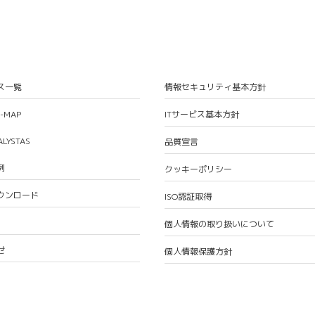
ス一覧
情報セキュリティ基本方針
S-MAP
ITサービス基本方針
ALYSTAS
品質宣言
例
クッキーポリシー
ウンロード
ISO認証取得
個人情報の取り扱いについて
せ
個人情報保護方針