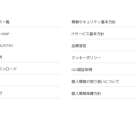
ス一覧
情報セキュリティ基本方針
S-MAP
ITサービス基本方針
ALYSTAS
品質宣言
例
クッキーポリシー
ウンロード
ISO認証取得
個人情報の取り扱いについて
せ
個人情報保護方針