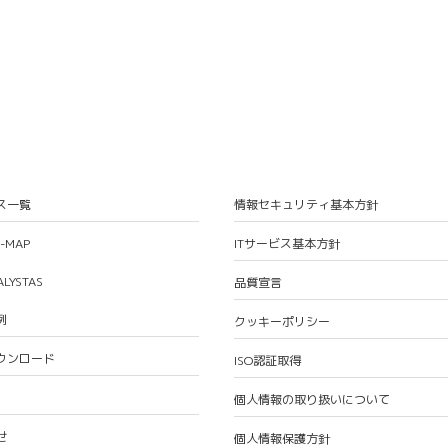
ス一覧
情報セキュリティ基本方針
S-MAP
ITサービス基本方針
ALYSTAS
品質宣言
例
クッキーポリシー
ウンロード
ISO認証取得
個人情報の取り扱いについて
せ
個人情報保護方針