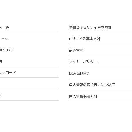
ス一覧
情報セキュリティ基本方針
S-MAP
ITサービス基本方針
ALYSTAS
品質宣言
例
クッキーポリシー
ウンロード
ISO認証取得
個人情報の取り扱いについて
せ
個人情報保護方針