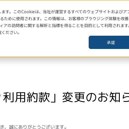
ます。このCookieは、当社
が運営するすべてのウェブサイトおよびア
賃貸住宅指標はこちら
るために使用されます。この情報は、お客様のブラウジング体験を改善
ィアの訪問者に関する解析と指標を得ることを目的として利用されます
覧ください。
お知らせ
コラム・レポート
企
承諾
-MAP利用約款」変更のお知らせ
Ｐ利用約款」変更のお知
だき、誠にありがとうございます。