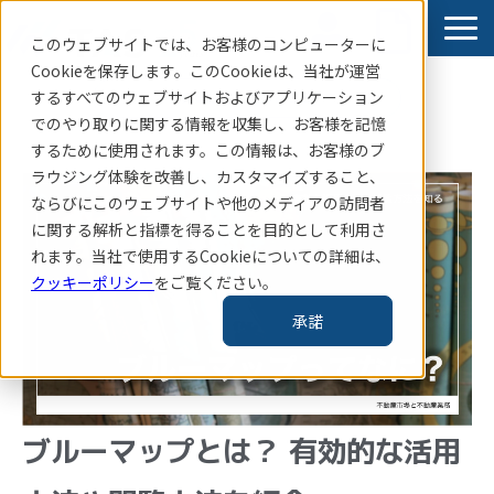
このウェブサイトでは、お客様のコンピューターに
Cookieを保存します。このCookieは、当社
が運営
するすべてのウェブサイトおよびアプリケーション
賃貸住宅指標はこちら
でのやり取りに関する情報を収集し、お客様を記憶
サービス
するために使用されます。この情報は、お客様のブ
ラウジング体験を改善し、カスタマイズすること、
導入事例
ならびにこのウェブサイトや他のメディアの訪問者
お知らせ
に関する解析と指標を得ることを目的として利用さ
れます。当社で使用するCookieについての詳細は、
コラム・レポート
クッキーポリシー
をご覧ください。
企業情報
承諾
TAS-MAP新規会員登録
ブルーマップとは？ 有効的な活用