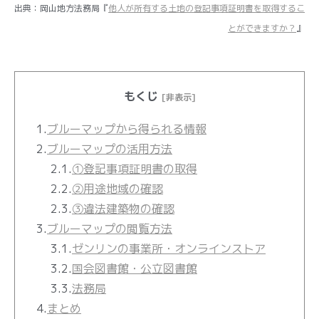
出典：岡山地方法務局『
他人が所有する土地の登記事項証明書を取得するこ
とができますか？
』
もくじ
[非表示]
1.
ブルーマップから得られる情報
2.
ブルーマップの活用方法
2.1.
①登記事項証明書の取得
2.2.
②用途地域の確認
2.3.
③違法建築物の確認
3.
ブルーマップの閲覧方法
3.1.
ゼンリンの事業所・オンラインストア
3.2.
国会図書館・公立図書館
3.3.
法務局
4.
まとめ