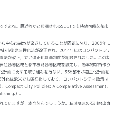
すよね。最近何かと強調されるSDGsでも持続可能な都市
から中心市街地が衰退していることが問題になり，2006年に
中心市街地活性化法が改正され，2014年にはコンパクトシテ
置法が改正，立地適正化計画制度が創設されました。この制
居住誘導区域と都市機能誘導区域を設定し，効率的な街作り
化計画に関する取り組みを行ない，356都市が適正化計画を
の郊外化は欧米でも顕在化しており，コンパクトシティ政策は
ct City Policies: A Comparative Assessment,
blishing.）。
れていますが，本当なんでしょうか。私は隣県の石川県出身