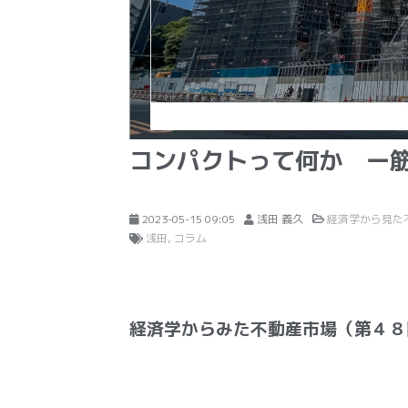
コンパクトって何か ー筋
2023-05-15 09:05
浅田 義久
経済学から見た
浅田
コラム
経済学からみた不動産市場（第４８