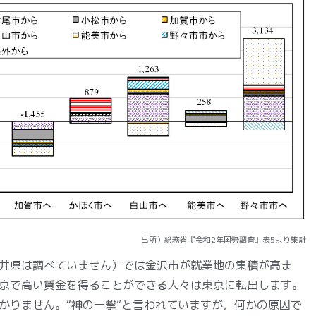
出所）総務省『令和2年国勢調査』表5より集計
井県は調べていません）では金沢市が就業地の集積が高ま
京で高い賃金を得ることができる人々は東京に転出します。
かりません。“神の一撃”と言われていますが，何かの原因で