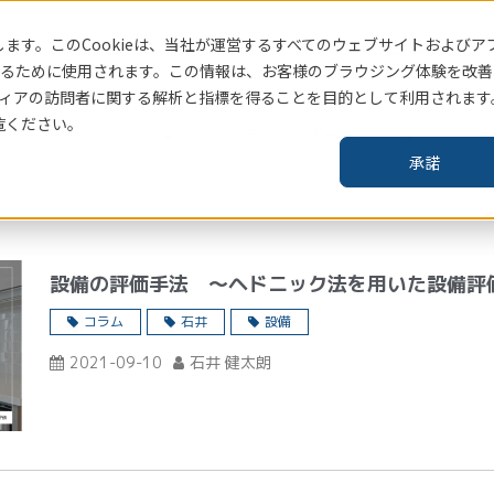
ます。このCookieは、当社
が運営するすべてのウェブサイトおよびア
賃貸住宅指標はこちら
るために使用されます。この情報は、お客様のブラウジング体験を改善
ィアの訪問者に関する解析と指標を得ることを目的として利用されます
覧ください。
お知らせ
コラム・レポート
企
承諾
設備の評価手法 ～ヘドニック法を用いた設備評
コラム
石井
設備
2021-09-10
石井 健太朗