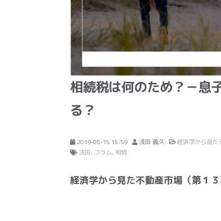
相続税は何のため？－息
る？
2019-05-15 15:59
浅田 義久
経済学から見た
浅田
コラム
相続
経済学から見た不動産市場（第１３