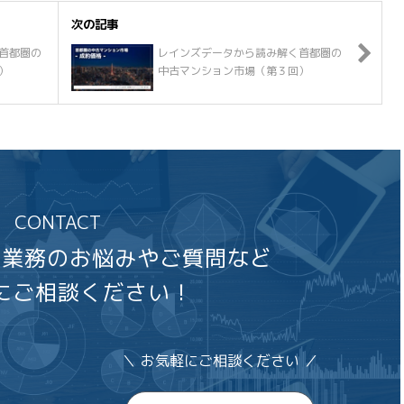
次の記事
首都圏の
レインズデータから読み解く首都圏の
）
中古マンション市場（第３回）
CONTACT
る業務のお悩みやご質問など
にご相談ください！
＼ お気軽にご相談ください ／