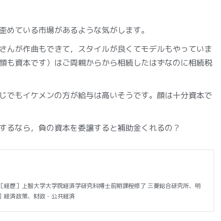
歪めている市場があるような気がします。
さんが作曲もできて，スタイルが良くてモデルもやっていま
顔も資本です）はご両親からから相続したはずなのに相続税
じでもイケメンの方が給与は高いそうです。顔は十分資本で
するなら，負の資本を委譲すると補助金くれるの？
［経歴］上智大学大学院経済学研究科博士前期課程修了 三菱総合研究所、明
門］経済政策、財政・公共経済