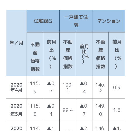
一戸建て住
住宅総合
マンション
宅
前月
不動
不動
前月
年／月
不動
前月
比
産
産
比
比
産
（％
（％
価格
価格
（％
価格
）
）
指数
指数
）
指数
115.
▲0.
▲0.
2020
100.
146.
0.9
年4月
1
3
9
3
4
2020
115.
▲0.
▲0.
149.
99.4
1.8
年5月
8
1
7
0
2020
114.
▲1.
▲2.
146.
▲1.