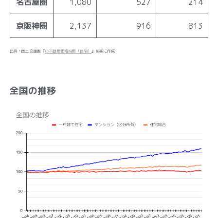
名古屋圏
1,080
527
214
京阪神圏
2,137
916
813
出典：国土交通省『
○不動産価格指数（住宅）
』を基に作成
全国の推移