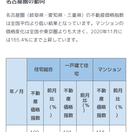
名古屋圏の動向
名古屋圏（岐阜県・愛知県・三重県）の不動産価格指数
は全国平均より低い結果となっています。マンションの
価格変化は全国や東京圏よりも大きく、2020年11月に
は165.4％にまで上昇しています。
一戸建て住
住宅総合
マンション
宅
前月
不動
不動
前月
年／月
不動
前月
比
産
産
比
比
産
（％
（％
価格
価格
（％
価格
）
）
指数
指数
）
指数