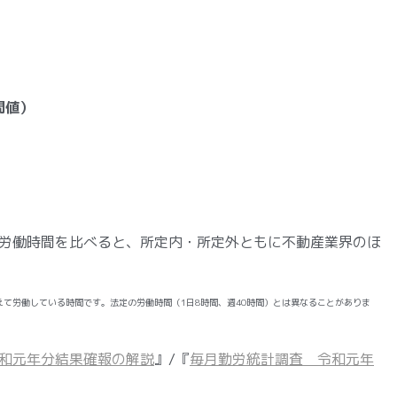
間値）
労働時間を比べると、所定内・所定外ともに不動産業界のほ
て労働している時間です。法定の労働時間（1日8時間、週40時間）とは異なることがありま
和元年分結果確報の解説
』/『
毎月勤労統計調査 令和元年