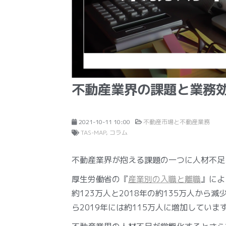
不動産業界の課題と業務
2021-10-11 10:00
不動産市場と不動産業務
TAS-MAP
コラム
不動産業界が抱える課題の一つに人材不足
厚生労働省の『
産業別の入職と離職
』によ
約123万人と2018年の約135万人から
ら2019年には約115万人に増加していま