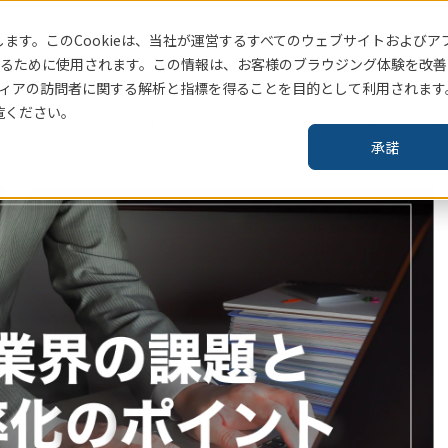
ます。このCookieは、当社
が運営するすべてのウェブサイトおよびア
賃貸住宅指標はこちら
るために使用されます。この情報は、お客様のブラウジング体験を改善
ィアの訪問者に関する解析と指標を得ることを目的として利用されます
覧ください。
お知らせ
コラム・レポート
企
承諾