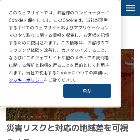
このウェブサイトでは、お客様のコンピューターに
Cookieを保存します。このCookieは、当社
が運営
するすべてのウェブサイトおよびアプリケーション
賃貸住宅指標はこちら
でのやり取りに関する情報を収集し、お客様を記憶
サービス
するために使用されます。この情報は、お客様のブ
ラウジング体験を改善し、カスタマイズすること、
導入事例
ならびにこのウェブサイトや他のメディアの訪問者
お知らせ
に関する解析と指標を得ることを目的として利用さ
れます。当社で使用するCookieについての詳細は、
コラム・レポート
クッキーポリシー
をご覧ください。
企業情報
承諾
TAS-MAP新規会員登録
災害リスクと対応の地域差を可視