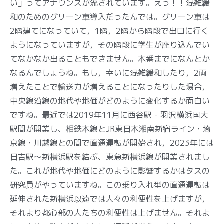
い」ってアナウンスが流されています。えっ！！混雑緩
和のためのグリーン車導入だったんでは。グリーン車は
2階建てになっていて，1階，2階から階段で出口に行く
ようになっていますが，その階段に学生が座り込んでい
てなかなか出ることもできません。本番までになんとか
なるんでしょうね。もし，幸いに混雑緩和したり，2両
増えたことで輸送力が増えることになったりした場合，
中央線沿線の地代や地価がどのように変化するか面白い
ですね。最近では2019年11月に西谷駅 - 羽沢横浜国大
駅間が開業し、相鉄本線とJR東日本湘南新宿ライン・埼
京線・川越線との間で直通運転が開始され，2023年には
日吉駅～新横浜駅を結ぶ、東急新横浜線が開業されまし
た。これが地代や地価にどのように影響するかはタスの
研究員がやっていますね。この乗り入れ型の直通運転は
延伸された新横浜以遠では人々の利便性を上げますが，
それより都心部の人たちの利便性は上げません。それよ