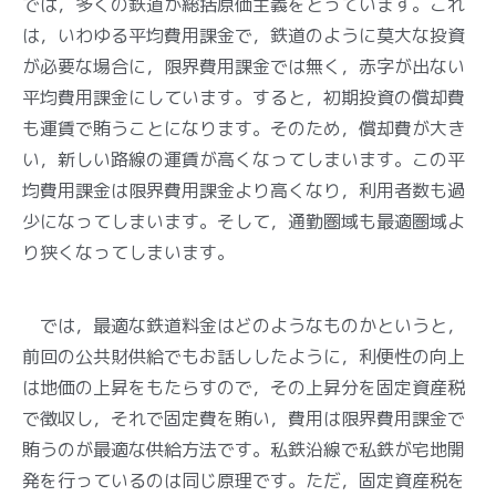
では，多くの鉄道が総括原価主義をとっています。これ
は，いわゆる平均費用課金で，鉄道のように莫大な投資
が必要な場合に，限界費用課金では無く，赤字が出ない
平均費用課金にしています。すると，初期投資の償却費
も運賃で賄うことになります。そのため，償却費が大き
い，新しい路線の運賃が高くなってしまいます。この平
均費用課金は限界費用課金より高くなり，利用者数も過
少になってしまいます。そして，通勤圏域も最適圏域よ
り狭くなってしまいます。
では，最適な鉄道料金はどのようなものかというと，
前回の公共財供給でもお話ししたように，利便性の向上
は地価の上昇をもたらすので，その上昇分を固定資産税
で徴収し，それで固定費を賄い，費用は限界費用課金で
賄うのが最適な供給方法です。私鉄沿線で私鉄が宅地開
発を行っているのは同じ原理です。ただ，固定資産税を