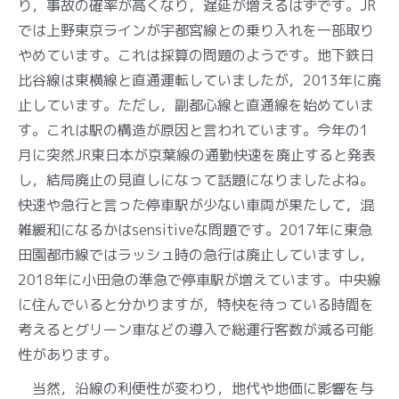
り，事故の確率が高くなり，遅延が増えるはずです。JR
では上野東京ラインが宇都宮線との乗り入れを一部取り
やめています。これは採算の問題のようです。地下鉄日
比谷線は東横線と直通運転していましたが，2013年に廃
止しています。ただし，副都心線と直通線を始めていま
す。これは駅の構造が原因と言われています。今年の1
月に突然JR東日本が京葉線の通勤快速を廃止すると発表
し，結局廃止の見直しになって話題になりましたよね。
快速や急行と言った停車駅が少ない車両が果たして，混
雑緩和になるかはsensitiveな問題です。2017年に東急
田園都市線ではラッシュ時の急行は廃止していますし，
2018年に小田急の準急で停車駅が増えています。中央線
に住んでいると分かりますが，特快を待っている時間を
考えるとグリーン車などの導入で総運行客数が減る可能
性があります。
当然，沿線の利便性が変わり，地代や地価に影響を与