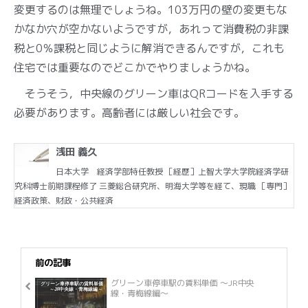
変更するのは無理でしょうね。103万円の壁の変更もな
かなか穴が空かないようですが，あれって消費税の非課
税と0％課税と同じように解消できるんですが，これも
住宅では重要なのでどこかでやりましょうかね。
そうそう，中央線のグリーン車はQRコードを入手する
必要があります。高齢者には厳しい社会です。
浅田 義久
日本大学 経済学部特任教授 ［経歴］上智大学大学院経済学研
究科博士前期課程修了 三菱総合研究所、明海大学等を経て、現職 ［専門］
経済政策、財政・公共経済
前の記事
グリーン車停車駅の賃料単価 ～JR中央
線・青梅線編～