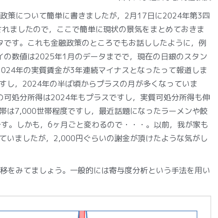
政策について簡単に書きましたが，2月17日に2024年第3四
公表されましたので，ここで簡単に現状の景気をまとめておきま
タです。これも金融政策のところでもお話ししたように，例
ライの数値は2025年1月のデータまでで，現在の日銀のスタン
024年の実質賃金が3年連続マイナスとなったって報道しま
すし，2024年の半ば頃からプラスの月が多くなっていま
の可処分所得は2024年もプラスですし，実質可処分所得も伸
は7,000世帯程度ですし，最近話題になったラーメンや餃
です。しかも，6ヶ月ごと変わるので・・・。以前，我が家も
いましたが，2,000円ぐらいの謝金が頂けたような気がし
移をみてましょう。一般的には寄与度分析という手法を用い