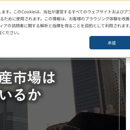
ます。このCookieは、当社
が運営するすべてのウェブサイトおよびア
賃貸住宅指標はこちら
るために使用されます。この情報は、お客様のブラウジング体験を改善
ィアの訪問者に関する解析と指標を得ることを目的として利用されます
覧ください。
お知らせ
コラム・レポート
企
承諾