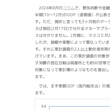
2024年8月の
コラム
で，景気判断や金融
半期(10～12月)のGDP（速報値）が
す。ただ，現状と言っても3ヶ月前のデー
えば現在(2月17日)で分かるマネーサプ
スは分かりません。2月頭に，マスコミが2
したが，規模や業態によって異なっていま
す。それに家計調査の2人以上勤労者世帯
びています。まあ，この家計調査の対象世帯
子消費の首位合戦は両都市とも約90世帯
対象になって家計簿のようなものを提出して
ます。
では，まず実質GDP（国内総支出）の推
ます。