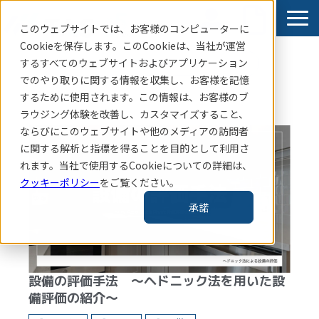
このウェブサイトでは、お客様のコンピューターに
Cookieを保存します。このCookieは、当社
が運営
するすべてのウェブサイトおよびアプリケーション
賃貸住宅指標はこちら
でのやり取りに関する情報を収集し、お客様を記憶
サービス
するために使用されます。この情報は、お客様のブ
ラウジング体験を改善し、カスタマイズすること、
導入事例
ならびにこのウェブサイトや他のメディアの訪問者
お知らせ
に関する解析と指標を得ることを目的として利用さ
れます。当社で使用するCookieについての詳細は、
コラム・レポート
クッキーポリシー
をご覧ください。
企業情報
承諾
TAS-MAP新規会員登録
設備の評価手法 ～ヘドニック法を用いた設
備評価の紹介～