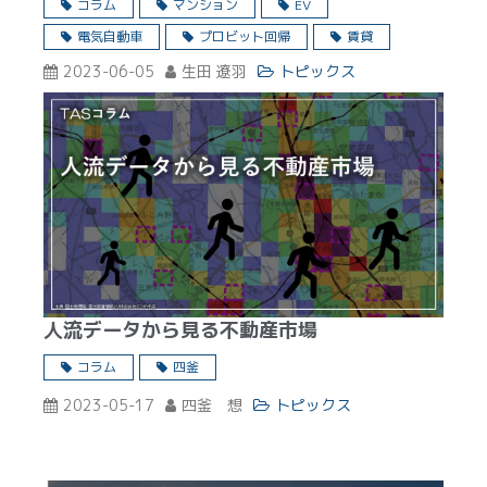
コラム
マンション
EV
電気自動車
プロビット回帰
賃貸
2023-06-05
生田 遼羽
トピックス
人流データから見る不動産市場
コラム
四釜
2023-05-17
四釜 想
トピックス