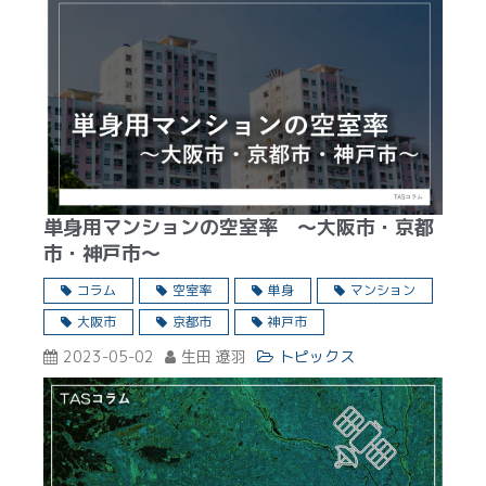
単身用マンションの空室率 ～大阪市・京都
市・神戸市～
コラム
空室率
単身
マンション
大阪市
京都市
神戸市
2023-05-02
生田 遼羽
トピックス