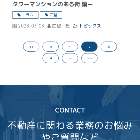
タワーマンションのある街 編ー
コラム
四釜
2023-03-03
四釜 想
トピックス
<<
<
1
2
3
4
>
>>
CONTACT
不動産に関わる業務のお悩み
やご質問など