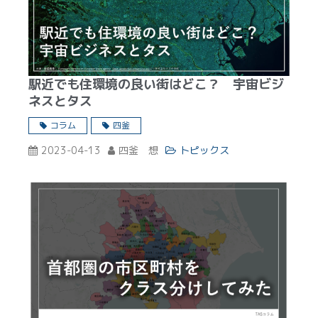
駅近でも住環境の良い街はどこ？ 宇宙ビジ
ネスとタス
コラム
四釜
2023-04-13
四釜 想
トピックス